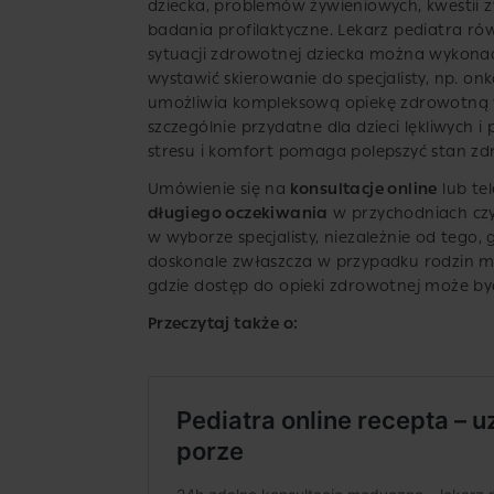
dziecka, problemów żywieniowych, kwestii 
badania profilaktyczne. Lekarz pediatra ró
sytuacji zdrowotnej dziecka można wykonać.
wystawić skierowanie do specjalisty, np. onk
umożliwia kompleksową opiekę zdrowotną
szczególnie przydatne dla dzieci lękliwych i
stresu i komfort pomaga polepszyć stan zd
Umówienie się na
konsultacje online
lub te
długiego oczekiwania
w przychodniach czy
w wyborze specjalisty, niezależnie od tego, 
doskonale zwłaszcza w przypadku rodzin mi
gdzie dostęp do opieki zdrowotnej może by
Przeczytaj także o: