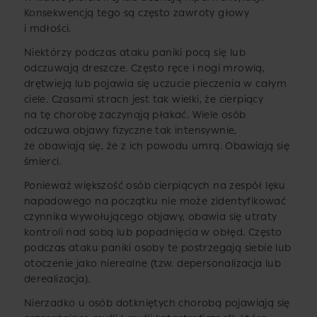
Konsekwencją tego są często zawroty głowy
i mdłości.
Niektórzy podczas ataku paniki pocą się lub
odczuwają dreszcze. Często ręce i nogi mrowią,
drętwieją lub pojawia się uczucie pieczenia w całym
ciele. Czasami strach jest tak wielki, że cierpiący
na tę chorobę zaczynają płakać. Wiele osób
odczuwa objawy fizyczne tak intensywnie,
że obawiają się, że z ich powodu umrą. Obawiają się
śmierci.
Ponieważ większość osób cierpiących na zespół lęku
napadowego na początku nie może zidentyfikować
czynnika wywołującego objawy, obawia się utraty
kontroli nad sobą lub popadnięcia w obłęd. Często
podczas ataku paniki osoby te postrzegają siebie lub
otoczenie jako nierealne (tzw. depersonalizacja lub
derealizacja).
Nierzadko u osób dotkniętych chorobą pojawiają się