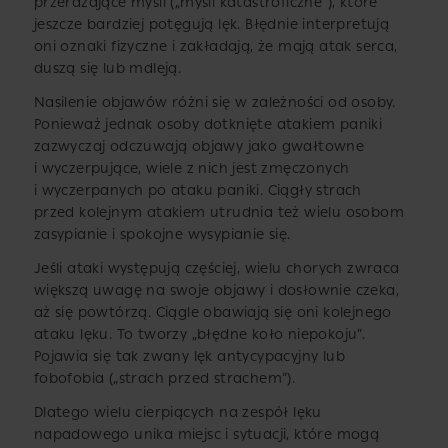
przerażające myśli („myśli katastroficzne”), które
jeszcze bardziej potęgują lęk. Błędnie interpretują
oni oznaki fizyczne i zakładają, że mają atak serca,
duszą się lub mdleją.
Nasilenie objawów różni się w zależności od osoby.
Ponieważ jednak osoby dotknięte atakiem paniki
zazwyczaj odczuwają objawy jako gwałtowne
i wyczerpujące, wiele z nich jest zmęczonych
i wyczerpanych po ataku paniki. Ciągły strach
przed kolejnym atakiem utrudnia też wielu osobom
zasypianie i spokojne wysypianie się.
Jeśli ataki występują częściej, wielu chorych zwraca
większą uwagę na swoje objawy i dosłownie czeka,
aż się powtórzą. Ciągle obawiają się oni kolejnego
ataku lęku. To tworzy „błędne koło niepokoju”.
Pojawia się tak zwany lęk antycypacyjny lub
fobofobia („strach przed strachem”).
Dlatego wielu cierpiących na zespół lęku
napadowego unika miejsc i sytuacji, które mogą