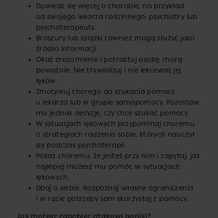
Dowiedz się więcej o chorobie, na przykład
od swojego lekarza rodzinnego, psychiatry lub
psychoterapeuty.
Broszury lub książki również mogą służyć jako
źródło informacji.
Okaż zrozumienie i potraktuj osobę chorą
poważnie. Nie trywializuj i nie lekceważ jej
lęków.
Zmotywuj chorego do szukania pomocy
u lekarza lub w grupie samopomocy. Pozostaw
mu jednak decyzję, czy chce szukać pomocy.
W sytuacjach lękowych przypominaj choremu
o strategiach radzenia sobie, których nauczył
się podczas psychoterapii.
Pokaż choremu, że jesteś przy nim i zapytaj, jak
najlepiej możesz mu pomóc w sytuacjach
lękowych.
Dbaj o siebie. Rozpoznaj własne ograniczenia
i w razie potrzeby sam skorzystaj z pomocy.
Jak możesz zapobiec atakowi paniki?