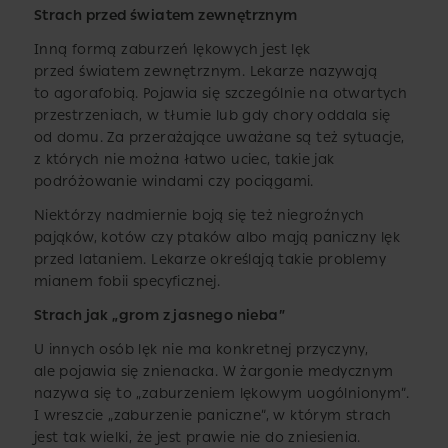
Strach przed światem zewnętrznym
Inną formą zaburzeń lękowych jest lęk
przed światem zewnętrznym. Lekarze nazywają
to agorafobią. Pojawia się szczególnie na otwartych
przestrzeniach, w tłumie lub gdy chory oddala się
od domu. Za przerażające uważane są też sytuacje,
z których nie można łatwo uciec, takie jak
podróżowanie windami czy pociągami.
Niektórzy nadmiernie boją się też niegroźnych
pająków, kotów czy ptaków albo mają paniczny lęk
przed lataniem. Lekarze określają takie problemy
mianem fobii specyficznej.
Strach jak „grom z jasnego nieba”
U innych osób lęk nie ma konkretnej przyczyny,
ale pojawia się znienacka. W żargonie medycznym
nazywa się to „zaburzeniem lękowym uogólnionym”.
I wreszcie „zaburzenie paniczne”, w którym strach
jest tak wielki, że jest prawie nie do zniesienia.