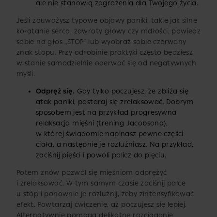
ale nie stanowią zagrożenia dla Twojego życia.
Jeśli zauważysz typowe objawy paniki, takie jak silne
kołatanie serca, zawroty głowy czy mdłości, powiedz
sobie na głos „STOP” lub wyobraź sobie czerwony
znak stopu. Przy odrobinie praktyki często będziesz
w stanie samodzielnie oderwać się od negatywnych
myśli.
Odpręż się.
Gdy tylko poczujesz, że zbliża się
atak paniki, postaraj się zrelaksować. Dobrym
sposobem jest na przykład progresywna
relaksacja mięśni (trening Jacobsona),
w której świadomie napinasz pewne części
ciała, a następnie je rozluźniasz. Na przykład,
zaciśnij pięści i powoli policz do pięciu.
Potem znów pozwól się mięśniom odprężyć
i zrelaksować. W tym samym czasie zaciśnij palce
u stóp i ponownie je rozluźnij, żeby zintensyfikować
efekt. Powtarzaj ćwiczenie, aż poczujesz się lepiej.
Alternatywnie pomaga delikatne rozciąganie