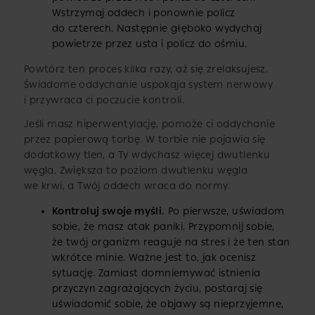
Wstrzymaj oddech i ponownie policz
do czterech. Następnie głęboko wydychaj
powietrze przez usta i policz do ośmiu.
Powtórz ten proces kilka razy, aż się zrelaksujesz.
Świadome oddychanie uspokaja system nerwowy
i przywraca ci poczucie kontroli.
Jeśli masz hiperwentylację, pomoże ci oddychanie
przez papierową torbę. W torbie nie pojawia się
dodatkowy tlen, a Ty wdychasz więcej dwutlenku
węgla. Zwiększa to poziom dwutlenku węgla
we krwi, a Twój oddech wraca do normy.
Kontroluj swoje myśli.
Po pierwsze, uświadom
sobie, że masz atak paniki. Przypomnij sobie,
że twój organizm reaguje na stres i że ten stan
wkrótce minie. Ważne jest to, jak ocenisz
sytuację. Zamiast domniemywać istnienia
przyczyn zagrażających życiu, postaraj się
uświadomić sobie, że objawy są nieprzyjemne,