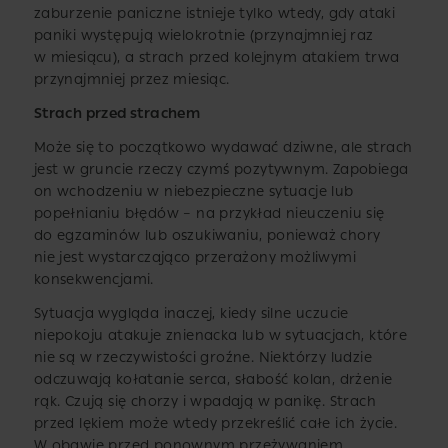
zaburzenie paniczne istnieje tylko wtedy, gdy ataki
paniki występują wielokrotnie (przynajmniej raz
w miesiącu), a strach przed kolejnym atakiem trwa
przynajmniej przez miesiąc.
Strach przed strachem
Może się to początkowo wydawać dziwne, ale strach
jest w gruncie rzeczy czymś pozytywnym. Zapobiega
on wchodzeniu w niebezpieczne sytuacje lub
popełnianiu błędów – na przykład nieuczeniu się
do egzaminów lub oszukiwaniu, ponieważ chory
nie jest wystarczająco przerażony możliwymi
konsekwencjami.
Sytuacja wygląda inaczej, kiedy silne uczucie
niepokoju atakuje znienacka lub w sytuacjach, które
nie są w rzeczywistości groźne. Niektórzy ludzie
odczuwają kołatanie serca, słabość kolan, drżenie
rąk. Czują się chorzy i wpadają w panikę. Strach
przed lękiem może wtedy przekreślić całe ich życie.
W obawie przed ponownym przeżywaniem