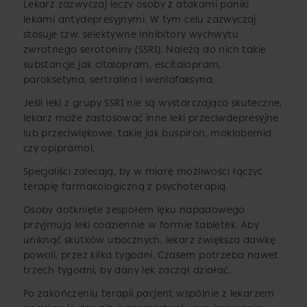
Lekarz zazwyczaj leczy osoby z atakami paniki
lekami antydepresyjnymi. W tym celu zazwyczaj
stosuje tzw. selektywne inhibitory wychwytu
zwrotnego serotoniny (SSRI). Należą do nich takie
substancje jak citalopram, escitalopram,
paroksetyna, sertralina i wenlafaksyna.
Jeśli leki z grupy SSRI nie są wystarczająco skuteczne,
lekarz może zastosować inne leki przeciwdepresyjne
lub przeciwlękowe, takie jak buspiron, moklobemid
czy opipramol.
Specjaliści zalecają, by w miarę możliwości łączyć
terapię farmakologiczną z psychoterapią.
Osoby dotknięte zespołem lęku napadowego
przyjmują leki codziennie w formie tabletek. Aby
uniknąć skutków ubocznych, lekarz zwiększa dawkę
powoli, przez kilka tygodni. Czasem potrzeba nawet
trzech tygodni, by dany lek zaczął działać.
Po zakończeniu terapii pacjent wspólnie z lekarzem