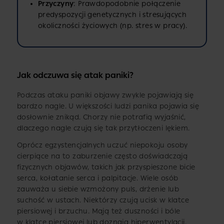
Przyczyny
: Prawdopodobnie połączenie
predyspozycji genetycznych i stresujących
okoliczności życiowych (np. stres w pracy).
Jak odczuwa się atak paniki?
Podczas ataku paniki objawy zwykle pojawiają się
bardzo nagle. U większości ludzi panika pojawia się
dosłownie znikąd. Chorzy nie potrafią wyjaśnić,
dlaczego nagle czują się tak przytłoczeni lękiem.
Oprócz egzystencjalnych uczuć niepokoju osoby
cierpiące na to zaburzenie często doświadczają
fizycznych objawów, takich jak przyspieszone bicie
serca, kołatanie serca i palpitacje. Wiele osób
zauważa u siebie wzmożony puls, drżenie lub
suchość w ustach. Niektórzy czują ucisk w klatce
piersiowej i brzuchu. Mają też duszności i bóle
w klatce piersiowej lub doznają hiperwentylacji.