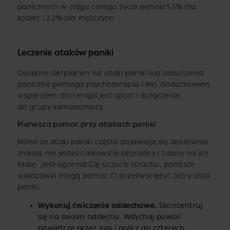
panicznych w ciągu całego życia wynosi 5,5% dla
kobiet i 2,2% dla mężczyzn.
Leczenie ataków paniki
Osobom cierpiącym na ataki paniki lub zaburzenia
paniczne pomaga psychoterapia i leki. Dodatkowym
wsparciem dla terapii jest sport i dołączenie
do grupy samopomocy.
Pierwsza pomoc przy atakach paniki
Mimo że ataki paniki często pojawiają się dosłownie
znikąd, nie jesteś całkowicie bezradny i zdany na ich
łaskę. Jeśli ogarnia Cię uczucie strachu, poniższe
wskazówki mogą pomóc Ci przezwyciężyć ostry atak
paniki.
Wykonuj ćwiczenia oddechowe.
Skoncentruj
się na swoim oddechu. Wdychaj powoli
powietrze przez nos i policz do czterech.