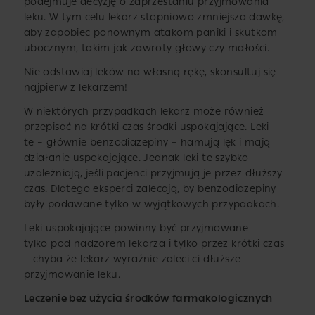
podejmuje decyzję o zaprzestaniu przyjmowania
leku. W tym celu lekarz stopniowo zmniejsza dawkę,
aby zapobiec ponownym atakom paniki i skutkom
ubocznym, takim jak zawroty głowy czy mdłości.
Nie odstawiaj leków na własną rękę, skonsultuj się
najpierw z lekarzem!
W niektórych przypadkach lekarz może również
przepisać na krótki czas środki uspokajające. Leki
te – głównie benzodiazepiny – hamują lęk i mają
działanie uspokajające. Jednak leki te szybko
uzależniają, jeśli pacjenci przyjmują je przez dłuższy
czas. Dlatego eksperci zalecają, by benzodiazepiny
były podawane tylko w wyjątkowych przypadkach.
Leki uspokajające powinny być przyjmowane
tylko pod nadzorem lekarza i tylko przez krótki czas
– chyba że lekarz wyraźnie zaleci ci dłuższe
przyjmowanie leku.
Leczenie bez użycia środków farmakologicznych