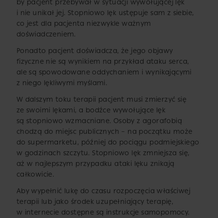
by pacjent przebywał w sytuacji wywołującej lęk
i nie unikał jej. Stopniowo lęk ustępuje sam z siebie,
co jest dla pacjenta niezwykle ważnym
doświadczeniem.
Ponadto pacjent doświadcza, że jego objawy
fizyczne nie są wynikiem na przykład ataku serca,
ale są spowodowane oddychaniem i wynikającymi
z niego lękliwymi myślami.
W dalszym toku terapii pacjent musi zmierzyć się
ze swoimi lękami, a bodźce wywołujące lęk
są stopniowo wzmacniane. Osoby z agorafobią
chodzą do miejsc publicznych – na początku może
do supermarketu, później do pociągu podmiejskiego
w godzinach szczytu. Stopniowo lęk zmniejsza się,
aż w najlepszym przypadku ataki lęku znikają
całkowicie.
Aby wypełnić lukę do czasu rozpoczęcia właściwej
terapii lub jako środek uzupełniający terapię,
w internecie dostępne są instrukcje samopomocy.