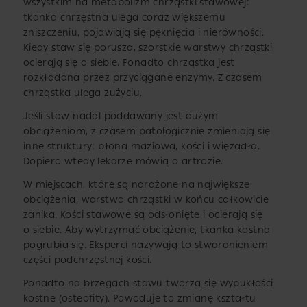
wszystkim na metabolizm chrząstki stawowej:
tkanka chrzęstna ulega coraz większemu
zniszczeniu, pojawiają się pęknięcia i nierówności.
Kiedy staw się porusza, szorstkie warstwy chrząstki
ocierają się o siebie. Ponadto chrząstka jest
rozkładana przez przyciągane enzymy. Z czasem
chrząstka ulega zużyciu.
Jeśli staw nadal poddawany jest dużym
obciążeniom, z czasem patologicznie zmieniają się
inne struktury: błona maziowa, kości i więzadła.
Dopiero wtedy lekarze mówią o artrozie.
W miejscach, które są narażone na największe
obciążenia, warstwa chrząstki w końcu całkowicie
zanika. Kości stawowe są odsłonięte i ocierają się
o siebie. Aby wytrzymać obciążenie, tkanka kostna
pogrubia się. Eksperci nazywają to stwardnieniem
części podchrzęstnej kości.
Ponadto na brzegach stawu tworzą się wypukłości
kostne (osteofity). Powoduje to zmianę kształtu