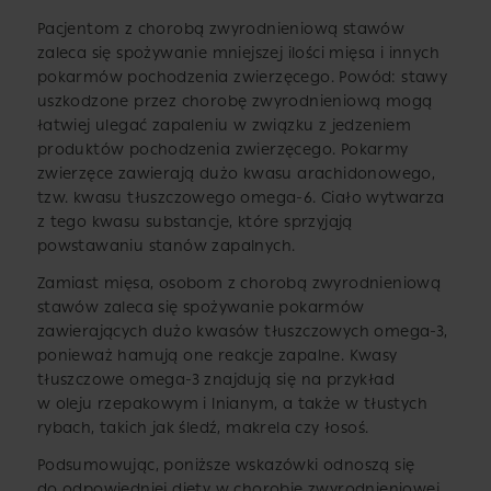
Pacjentom z chorobą zwyrodnieniową stawów
zaleca się spożywanie mniejszej ilości mięsa i innych
pokarmów pochodzenia zwierzęcego. Powód: stawy
uszkodzone przez chorobę zwyrodnieniową mogą
łatwiej ulegać zapaleniu w związku z jedzeniem
produktów pochodzenia zwierzęcego. Pokarmy
zwierzęce zawierają dużo kwasu arachidonowego,
tzw. kwasu tłuszczowego omega-6. Ciało wytwarza
z tego kwasu substancje, które sprzyjają
powstawaniu stanów zapalnych.
Zamiast mięsa, osobom z chorobą zwyrodnieniową
stawów zaleca się spożywanie pokarmów
zawierających dużo kwasów tłuszczowych omega-3,
ponieważ hamują one reakcje zapalne. Kwasy
tłuszczowe omega-3 znajdują się na przykład
w oleju rzepakowym i lnianym, a także w tłustych
rybach, takich jak śledź, makrela czy łosoś.
Podsumowując, poniższe wskazówki odnoszą się
do odpowiedniej diety w chorobie zwyrodnieniowej