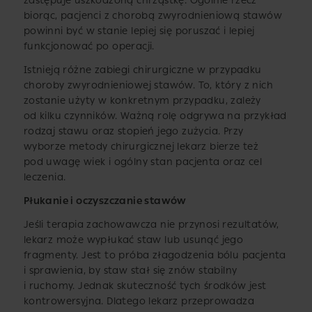
zastępuje uszkodzoną chrząstkę. Ogólnie rzecz
biorąc, pacjenci z chorobą zwyrodnieniową stawów
powinni być w stanie lepiej się poruszać i lepiej
funkcjonować po operacji.
Istnieją różne zabiegi chirurgiczne w przypadku
choroby zwyrodnieniowej stawów. To, który z nich
zostanie użyty w konkretnym przypadku, zależy
od kilku czynników. Ważną rolę odgrywa na przykład
rodzaj stawu oraz stopień jego zużycia. Przy
wyborze metody chirurgicznej lekarz bierze też
pod uwagę wiek i ogólny stan pacjenta oraz cel
leczenia.
Płukanie i oczyszczanie stawów
Jeśli terapia zachowawcza nie przynosi rezultatów,
lekarz może wypłukać staw lub usunąć jego
fragmenty. Jest to próba złagodzenia bólu pacjenta
i sprawienia, by staw stał się znów stabilny
i ruchomy. Jednak skuteczność tych środków jest
kontrowersyjna. Dlatego lekarz przeprowadza