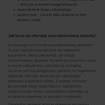
– artroza w stawie nadgarstkowym,
zwyrodnienie stawu łokciowego,
poliartroza – zużycie kilku stawów w tym
samym czasie.
Jak leczy się chorobę zwyrodnieniową stawów?
Co pomaga w chorobie zwyrodnieniowej stawów?
To jest najważniejsze pytanie dla większości
pacjentów. Jasna odpowiedź: jak dotąd
nie ma takiego sposobu leczenia artrozy, który byłby
w stanie odbudować uszkodzoną chrząstkę.
Leczenie artrozy polega więc głównie na łagodzeniu
objawów choroby. Stara się też zapobiegać
dalszemu zużywaniu stawu. Z czasem choroba
pozostawia swoje ślady także w sąsiedztwie
uszkodzonego stawu: uszkodzenia pojawiają się
w torebce stawowej, w kościach i mięśniach.
Zasadniczo leczenie artrozy obejmuje procedury