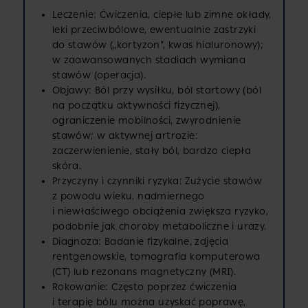
Leczenie: Ćwiczenia, ciepłe lub zimne okłady,
leki przeciwbólowe, ewentualnie zastrzyki
do stawów („kortyzon”, kwas hialuronowy);
w zaawansowanych stadiach wymiana
stawów (operacja).
Objawy: Ból przy wysiłku, ból startowy (ból
na początku aktywności fizycznej),
ograniczenie mobilności, zwyrodnienie
stawów; w aktywnej artrozie:
zaczerwienienie, stały ból, bardzo ciepła
skóra.
Przyczyny i czynniki ryzyka: Zużycie stawów
z powodu wieku, nadmiernego
i niewłaściwego obciążenia zwiększa ryzyko,
podobnie jak choroby metaboliczne i urazy.
Diagnoza: Badanie fizykalne, zdjęcia
rentgenowskie, tomografia komputerowa
(CT) lub rezonans magnetyczny (MRI).
Rokowanie: Często poprzez ćwiczenia
i terapię bólu można uzyskać poprawę,