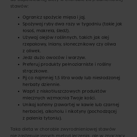
stawów:
Ogranicz spożycie mięsa i jaj.
Spożywaj ryby dwa razy w tygodniu (takie jak
łosoś, makrela, śledź).
Używaj olejów roślinnych, takich jak olej
rzepakowy, lniany, słonecznikowy czy oliwa
z oliwek.
Jedz dużo owoców i warzyw.
Preferuj produkty pełnoziarniste i rośliny
strączkowe.
Pij co najmniej 1,5 litra wody lub niesłodzonej
herbaty dziennie.
Wapń z niskotłuszczowych produktów
mlecznych wzmacnia Twoje kości.
Unikaj kofeiny (zawartej w kawie lub czarnej
herbacie), alkoholu i nikotyny (pochodzącej
z palenia tytoniu).
Taka dieta w chorobie zwyrodnieniowej stawów
nie zastępuje innych metod leczenia, ale w znaczący