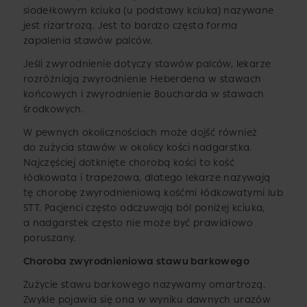
siodełkowym kciuka (u podstawy kciuka) nazywane
jest rizartrozą. Jest to bardzo częsta forma
zapalenia stawów palców.
Jeśli zwyrodnienie dotyczy stawów palców, lekarze
rozróżniają zwyrodnienie Heberdena w stawach
końcowych i zwyrodnienie Boucharda w stawach
środkowych.
W pewnych okolicznościach może dojść również
do zużycia stawów w okolicy kości nadgarstka.
Najczęściej dotknięte chorobą kości to kość
łódkowata i trapezowa, dlatego lekarze nazywają
tę chorobę zwyrodnieniową kośćmi łódkowatymi lub
STT. Pacjenci często odczuwają ból poniżej kciuka,
a nadgarstek często nie może być prawidłowo
poruszany.
Choroba zwyrodnieniowa stawu barkowego
Zużycie stawu barkowego nazywamy omartrozą.
Zwykle pojawia się ona w wyniku dawnych urazów