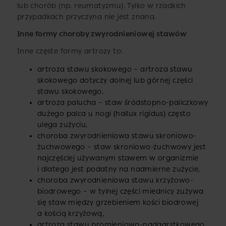
lub chorób (np. reumatyzmu). Tylko w rzadkich
przypadkach przyczyna nie jest znana.
Inne formy choroby zwyrodnieniowej stawów
Inne częste formy artrozy to:
artroza stawu skokowego – artroza stawu
skokowego dotyczy dolnej lub górnej części
stawu skokowego,
artroza palucha – staw śródstopno-paliczkowy
dużego palca u nogi (hallux rigidus) często
ulega zużyciu,
choroba zwyrodnieniowa stawu skroniowo-
żuchwowego – staw skroniowo-żuchwowy jest
najczęściej używanym stawem w organizmie
i dlatego jest podatny na nadmierne zużycie,
choroba zwyrodnieniowa stawu krzyżowo-
biodrowego – w tylnej części miednicy zużywa
się staw między grzebieniem kości biodrowej
a kością krzyżową,
artroza stawu promieniowo-nadgarstkowego