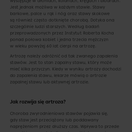
występuje w dłoniach, kolanach, kręgach i biodrach.
Jest jednak możliwa w każdym stawie. Stawy
barkowe, palce u rąk i nóg oraz stawy skokowe
są również często dotknięte chorobą. Dotyka ona
szczególnie ludzi starszych. Według badań
przeprowadzonych przez Instytut Roberta Kocha
ponad połowa kobiet i jedna trzecia mężczyzn
w wieku powyżej 60 lat cierpi na artrozę.
Artrozę należy odróżnić od tak zwanego zapalenia
stawów. Jest to stan zapalny stawu, który może
mieć kilka przyczyn. Kiedy w wyniku artrozy dochodzi
do zapalenia stawu, lekarze mówią o artrozie
zapalnej stawu lub aktywnej artrozie.
Jak rozwija się artroza?
Choroba zwyrodnieniowa stawów pojawia się,
gdy staw jest przeciążony lub poddawany
naprężeniom przez dłuższy czas. Wpływa to przede