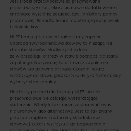
Jeśli środki przeciwbólowe są przyjmowane
przez dłuższy czas, lekarz przepisze dodatkowe leki
chroniące wyściółkę żołądka, tzw. inhibitory pompy
protonowej. Ponadto lekarz monitoruje pracę nerek
i ciśnienie krwi.
NLPZ hamują też ewentualne stany zapalne.
Choroba zwyrodnieniowa stawów to niezapalna
choroba stawów. Możliwe jest jednak,
że w przebiegu artrozy w stawie dochodzi do stanu
zapalnego. Nazywa się to artrozą z zapaleniem
stawów lub aktywną artrozą. Czasami lekarz
wstrzykuje do stawu glikokortykoidy („kortyzon”), aby
wyleczyć stan zapalny.
Niektórzy pacjenci nie tolerują NLPZ lub leki
przeciwbólowe nie działają wystarczająco
skutecznie. Wtedy lekarz może zastosować kwas
hialuronowy jako alternatywę. Jest to tak zwany
glikozaminoglikan i naturalny składnik mazi
stawowej. Lekarz wstrzykuje go bezpośrednio
do chorego stawu, aby złagodzić ból. To, jak dobrze