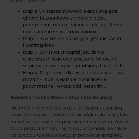
zużycia stawów:
Etap 1: Chrząstka stawowa nadal wygląda
gładko i stosunkowo zdrowo, ale jest
pogrubiona i ma zmienioną strukturę. Błona
maziowa może być podrażniona.
Etap 2: Powierzchnia chrząstki jest nierówna
i postrzępiona.
Etap 3: Warstwa chrząstki jest cienka,
a przestrzeń stawowa zwężona. Widoczne
są pierwsze zmiany w sąsiadujących kościach.
Etap 4: Miejscami całkowicie brakuje warstwy
chrząstki. Kość wykazuje stwardnienie
podchrzęstne i wypukłości (osteofity).
Poważne inwalidztwo i niezdolność do pracy
Nie można ogólnie stwierdzić, że osoba z chorobą
zwyrodnieniową stawów jest niezdolna do pracy lub
nawet w znacznym stopniu niepełnosprawna. Zależy
to od postaci artrozy i jej zaawansowania, ale także
od zawodu wykonywanego przez osobę dotkniętą