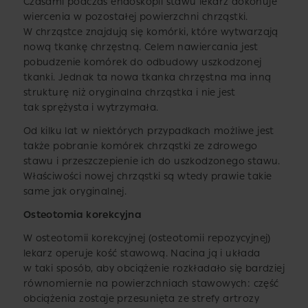
Czasami podczas endoskopii stawu lekarz dokonuje
wiercenia w pozostałej powierzchni chrząstki.
W chrząstce znajdują się komórki, które wytwarzają
nową tkankę chrzęstną. Celem nawiercania jest
pobudzenie komórek do odbudowy uszkodzonej
tkanki. Jednak ta nowa tkanka chrzęstna ma inną
strukturę niż oryginalna chrząstka i nie jest
tak sprężysta i wytrzymała.
Od kilku lat w niektórych przypadkach możliwe jest
także pobranie komórek chrząstki ze zdrowego
stawu i przeszczepienie ich do uszkodzonego stawu.
Właściwości nowej chrząstki są wtedy prawie takie
same jak oryginalnej.
Osteotomia korekcyjna
W osteotomii korekcyjnej (osteotomii repozycyjnej)
lekarz operuje kość stawową. Nacina ją i układa
w taki sposób, aby obciążenie rozkładało się bardziej
równomiernie na powierzchniach stawowych: część
obciążenia zostaje przesunięta ze strefy artrozy