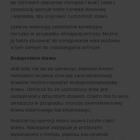
do zdrowych obszarów chrząstki i kości. Lekarz
zazwyczaj operuje także torebkę stawową
i więzadła, aby poprawić ruchomość stawu.
Lekarze wykonują osteotomie korekcyjne
nie tylko w przypadku istniejącej artrozy. Można
ją także stosować do korygowania wad postawy,
a tym samym do zapobiegania artrozie.
Endoproteza stawu
Jeśli bólu nie da się uśmierzyć żadnymi innymi
metodami leczenia choroby zwyrodnieniowej
stawów, można rozważyć endoprotezoplastykę
stawu. Oznacza to, że uszkodzony staw jest
zastępowany sztucznym stawem. Często ma to sens,
zwłaszcza w przypadku choroby zwyrodnieniowej
stawu kolanowego lub biodrowego.
Podczas tej operacji lekarz usuwa zużyte części
stawu. Następnie zastępuje je protezami
wykonanymi z metalu, plastiku lub ceramiki