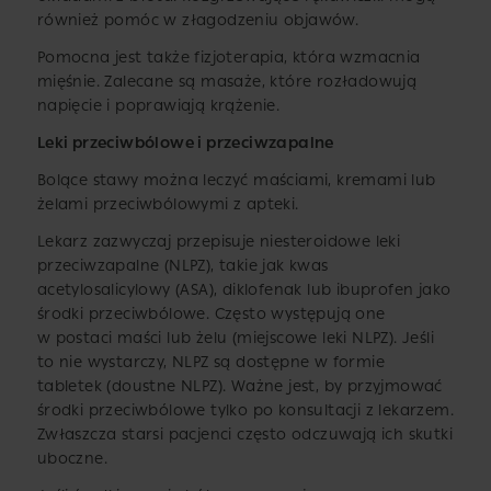
również pomóc w złagodzeniu objawów.
Pomocna jest także fizjoterapia, która wzmacnia
mięśnie. Zalecane są masaże, które rozładowują
napięcie i poprawiają krążenie.
Leki przeciwbólowe i przeciwzapalne
Bolące stawy można leczyć maściami, kremami lub
żelami przeciwbólowymi z apteki.
Lekarz zazwyczaj przepisuje niesteroidowe leki
przeciwzapalne (NLPZ), takie jak kwas
acetylosalicylowy (ASA), diklofenak lub ibuprofen jako
środki przeciwbólowe. Często występują one
w postaci maści lub żelu (miejscowe leki NLPZ). Jeśli
to nie wystarczy, NLPZ są dostępne w formie
tabletek (doustne NLPZ). Ważne jest, by przyjmować
środki przeciwbólowe tylko po konsultacji z lekarzem.
Zwłaszcza starsi pacjenci często odczuwają ich skutki
uboczne.