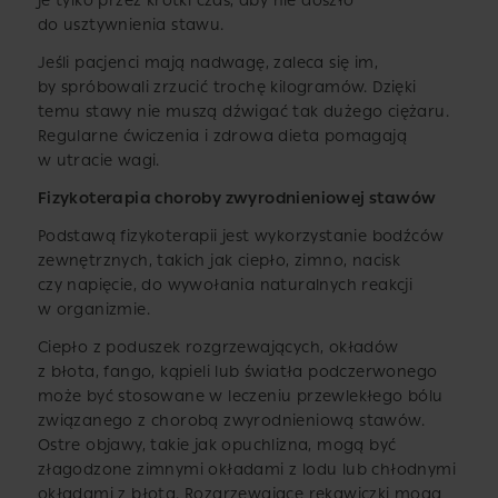
je tylko przez krótki czas, aby nie doszło
do usztywnienia stawu.
Jeśli pacjenci mają nadwagę, zaleca się im,
by spróbowali zrzucić trochę kilogramów. Dzięki
temu stawy nie muszą dźwigać tak dużego ciężaru.
Regularne ćwiczenia i zdrowa dieta pomagają
w utracie wagi.
Fizykoterapia choroby zwyrodnieniowej stawów
Podstawą fizykoterapii jest wykorzystanie bodźców
zewnętrznych, takich jak ciepło, zimno, nacisk
czy napięcie, do wywołania naturalnych reakcji
w organizmie.
Ciepło z poduszek rozgrzewających, okładów
z błota, fango, kąpieli lub światła podczerwonego
może być stosowane w leczeniu przewlekłego bólu
związanego z chorobą zwyrodnieniową stawów.
Ostre objawy, takie jak opuchlizna, mogą być
złagodzone zimnymi okładami z lodu lub chłodnymi
okładami z błota. Rozgrzewające rękawiczki mogą