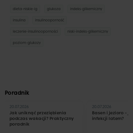
dieta-niskie-ig
glukoza
indeks-glikemiczny
insulina
insulinooporność
leczenie-insulinooporności
niski-indeks-glikemiczny
poziom-glukozy
Poradnik
20.07.2026
20.07.2026
Jak uniknąć przeziębienia
Basen i jezioro – j
podczas wakacji? Praktyczny
infekcji latem?
poradnik