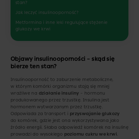
stan?
Jak leczyć insulinooporność?
Metformina i inne leki regulujące stężenie
glukozy we krwi
Objawy insulinooporności – skąd się
bierze ten stan?
Insulinooporność to zaburzenie metaboliczne,
w którym komórki organizmu stają się mniej
wrażliwe na
działanie insuliny
– hormonu
produkowanego przez trzustkę. Insulina jest
hormonem wytwarzanym przez trzustkę.
Odpowiada za transport i
przyswajanie glukozy
do komórek, gdzie jest ona wykorzystywana jako
źródło energii. Słaba odpowiedź komórek na insulinę
prowadzi do wysokiego
poziomu
cukru we krwi
.