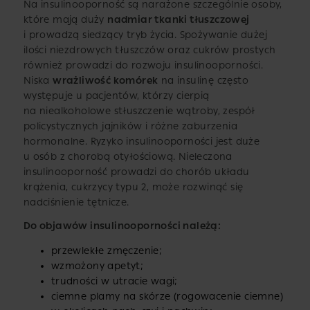
Na insulinooporność są narażone szczególnie osoby,
które mają duży
nadmiar tkanki tłuszczowej
i prowadzą siedzący tryb życia. Spożywanie dużej
ilości niezdrowych tłuszczów oraz cukrów prostych
również prowadzi do rozwoju insulinooporności.
Niska
wrażliwość komórek
na insulinę często
występuje u pacjentów, którzy cierpią
na niealkoholowe stłuszczenie wątroby, zespół
policystycznych jajników i różne zaburzenia
hormonalne. Ryzyko insulinooporności jest duże
u osób z chorobą otyłościową. Nieleczona
insulinooporność prowadzi do chorób układu
krążenia, cukrzycy typu 2, może rozwinąć się
nadciśnienie tętnicze.
Do objawów insulinooporności należą:
przewlekłe zmęczenie;
wzmożony apetyt;
trudności w utracie wagi;
ciemne plamy na skórze (rogowacenie ciemne)