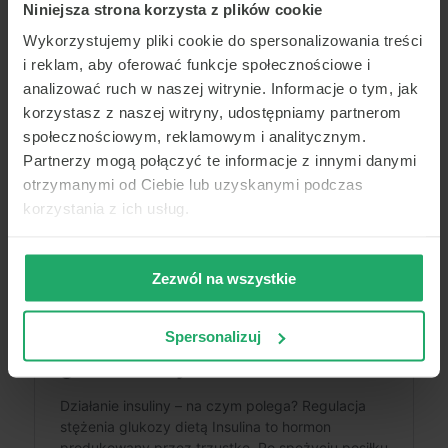
w leczeniu insulinooporności. Metformina
Niniejsza strona korzysta z plików cookie
zwiększa wrażliwość komórek na insulinę
Wykorzystujemy pliki cookie do spersonalizowania treści
i obniża poziom glukozy we krwi.
i reklam, aby oferować funkcje społecznościowe i
Leki sulfonylomocznikowe i gliklazyd –
te leki
analizować ruch w naszej witrynie. Informacje o tym, jak
stymulują trzustkę do produkcji insuliny.
korzystasz z naszej witryny, udostępniamy partnerom
Inhibitory SGLT2 –
działają poprzez nerki,
społecznościowym, reklamowym i analitycznym.
hamując wchłanianie glukozy z powrotem
do krwi.
Partnerzy mogą połączyć te informacje z innymi danymi
otrzymanymi od Ciebie lub uzyskanymi podczas
Przeczytaj także o:
korzystania z ich usług.
Zezwól na wszystkie
Spersonalizuj