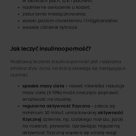
w okolicach pach, szyi i pachwin;
nadmierne owłosienie u kobiet;
zaburzenia miesiączkowania;
wysoki poziom cholesterolu i trójglicerydów;
wysokie ciśnienie tętnicze.
Jak leczyć insulinooporność?
Podstawą leczenia insulinooporności jest radykalna
zmiana stylu życia, na którą składają się następujące
czynniki:
spadek masy ciała –
nawet niewielka redukcja
masy ciała (5-10%) może znacząco poprawić
wrażliwość na insulinę;
regularna aktywność fizyczna –
zaleca się
minimum 30 minut umiarkowanej
aktywności
fizycznej
dziennie, np. szybkiego marszu, jazdy
na rowerze, pływania. Uprawiając regularną
aktywność fizyczną wspiera się utratę wagi