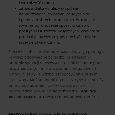
i wrażliwość tkanek.
zdrowa dieta –
należy skupić się
na warzywach, owocach, chudym białku
i pełnoziarnistych produktach. Ważne jest
również ograniczenie spożycia cukrów
prostych i tłuszczów nasyconych. Wybierane
produkty spożywcze powinny być o niskim
indeksie glikemicznym.
Przeciwdziałać insulinooporności i leczyć ją pomaga
również odpowiedne zarządzanie stresem –
unikanie sytuacji stresowych, techniki relaksacyjne
oraz medytacja, nauka wyciszania negatywnych
emocji. Niezwykle ważne jest spożywanie dużych
ilości wody. Można dodać do niej cytrynę, ale należy
unikać dosładzania i soków owocowych –
odpowiednie nawodnienie pomaga w
regulacji
poziomu cukru
oraz wspiera odbudowę komórek.
Metformina i inne leki regulujące