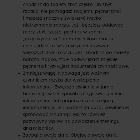
chodzisz do toalety zbyt często lub zbyt
rzadko, nie pomagasz swojemu pęcherzowi
i możesz znacznie zwiększyć ryzyko
nietrzymania moczu. Jeśli będziesz oddawać
mocz zbyt często, pęcherz w końcu
„przyzwyczai się” do małych ilości moczu
i nie będzie już w stanie przechowywać
większych ilości moczu. Jeśli chodzisz do toalety
bardzo rzadko, stale nadwyrężasz mięśnie
pęcherza i ryzykujesz zaburzenia czynnościowe.
Zmniejsz wagę. Nadwaga jest ważnym
czynnikiem ryzyka dla wystąpienia
inkontynencji. Zwiększa ciśnienie w jamie
brzusznej i w ten sposób sprzyja wystąpieniu
inkontynencji lub pogarsza już istniejącą
inkontynencję. Jeśli ważysz za dużo, powinieneś
spróbować schudnąć. Ma to również
pozytywny wpływ na powodzenie treningu
dna miednicy.
Zadbaj o swoje ciało. Dbając o swoje ciało,