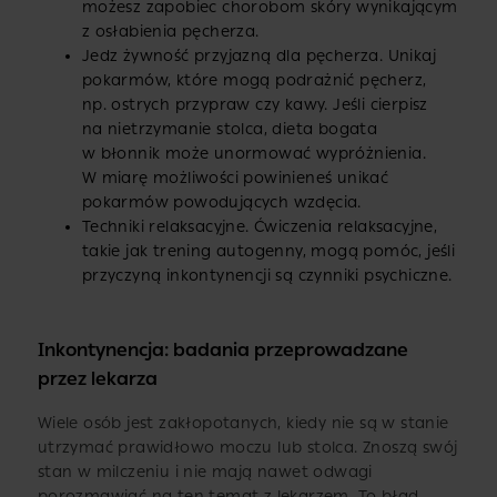
możesz zapobiec chorobom skóry wynikającym
z osłabienia pęcherza.
Jedz żywność przyjazną dla pęcherza. Unikaj
pokarmów, które mogą podrażnić pęcherz,
np. ostrych przypraw czy kawy. Jeśli cierpisz
na nietrzymanie stolca, dieta bogata
w błonnik może unormować wypróżnienia.
W miarę możliwości powinieneś unikać
pokarmów powodujących wzdęcia.
Techniki relaksacyjne. Ćwiczenia relaksacyjne,
takie jak trening autogenny, mogą pomóc, jeśli
przyczyną inkontynencji są czynniki psychiczne.
Inkontynencja: badania przeprowadzane
przez lekarza
Wiele osób jest zakłopotanych, kiedy nie są w stanie
utrzymać prawidłowo moczu lub stolca. Znoszą swój
stan w milczeniu i nie mają nawet odwagi
porozmawiać na ten temat z lekarzem. To błąd,