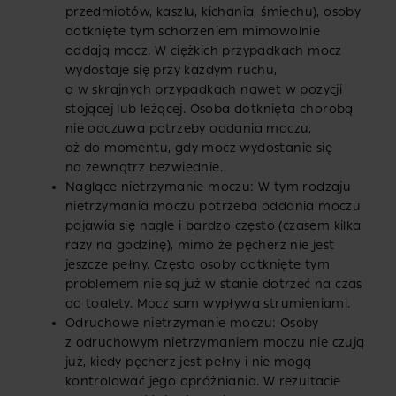
przedmiotów, kaszlu, kichania, śmiechu), osoby
dotknięte tym schorzeniem mimowolnie
oddają mocz. W ciężkich przypadkach mocz
wydostaje się przy każdym ruchu,
a w skrajnych przypadkach nawet w pozycji
stojącej lub leżącej. Osoba dotknięta chorobą
nie odczuwa potrzeby oddania moczu,
aż do momentu, gdy mocz wydostanie się
na zewnątrz bezwiednie.
Naglące nietrzymanie moczu: W tym rodzaju
nietrzymania moczu potrzeba oddania moczu
pojawia się nagle i bardzo często (czasem kilka
razy na godzinę), mimo że pęcherz nie jest
jeszcze pełny. Często osoby dotknięte tym
problemem nie są już w stanie dotrzeć na czas
do toalety. Mocz sam wypływa strumieniami.
Odruchowe nietrzymanie moczu: Osoby
z odruchowym nietrzymaniem moczu nie czują
już, kiedy pęcherz jest pełny i nie mogą
kontrolować jego opróżniania. W rezultacie