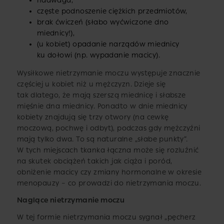
nadwaga,
częste podnoszenie ciężkich przedmiotów,
brak ćwiczeń (słabo wyćwiczone dno
miednicy!),
(u kobiet) opadanie narządów miednicy
ku dołowi (np. wypadanie macicy).
Wysiłkowe nietrzymanie moczu występuje znacznie
częściej u kobiet niż u mężczyzn. Dzieje się
tak dlatego, że mają szerszą miednicę i słabsze
mięśnie dna miednicy. Ponadto w dnie miednicy
kobiety znajdują się trzy otwory (na cewkę
moczową, pochwę i odbyt), podczas gdy mężczyźni
mają tylko dwa. To są naturalne „słabe punkty”.
W tych miejscach tkanka łączna może się rozluźnić
na skutek obciążeń takich jak ciąża i poród,
obniżenie macicy czy zmiany hormonalne w okresie
menopauzy – co prowadzi do nietrzymania moczu.
Naglące nietrzymanie moczu
W tej formie nietrzymania moczu sygnał „pęcherz