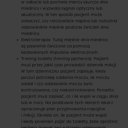
w odbycie lub pochwie mierzy skurcze dna
miednicy i wyzwala sygnał optyczny lub
akustyczny. W ten sposób pacjent może
zobaczyć, czy rzeczywiście napina lub rozluźnia
odpowiednie mięśnie podczas ćwiczeń dna
miednicy.
Elektroterapia: Tutaj mięśnie dna miednicy
są pasywnie ćwiczone za pomocą
bezbolesnych impulsów elektrycznych.
Trening toalety (trening pęcherza): Pacjent
musi przez jakiś czas prowadzić dziennik mikcji.
W tym dzienniczku pacjent zapisuje, kiedy
poczuł potrzebę oddania moczu, ile moczu
oddał i czy oddawanie moczu było
kontrolowane, czy niekontrolowane. Ponadto
pacjent musi zapisać, co i ile wypił w ciągu dnia
lub w nocy. Na podstawie tych danych lekarz
opracowuje plan przyjmowania napojów
i mikcji. Określa on, ile pacjent może wypić
i kiedy powinien pójść do toalety, żeby opróżnić
pęcherz (nawet bez potrzeby oddawania