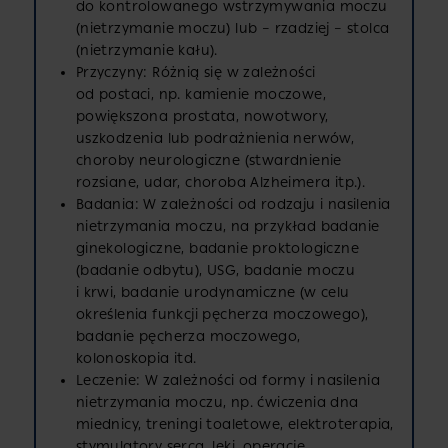
do kontrolowanego wstrzymywania moczu
(nietrzymanie moczu) lub – rzadziej – stolca
(nietrzymanie kału).
Przyczyny: Różnią się w zależności
od postaci, np. kamienie moczowe,
powiększona prostata, nowotwory,
uszkodzenia lub podrażnienia nerwów,
choroby neurologiczne (stwardnienie
rozsiane, udar, choroba Alzheimera itp.).
Badania: W zależności od rodzaju i nasilenia
nietrzymania moczu, na przykład badanie
ginekologiczne, badanie proktologiczne
(badanie odbytu), USG, badanie moczu
i krwi, badanie urodynamiczne (w celu
określenia funkcji pęcherza moczowego),
badanie pęcherza moczowego,
kolonoskopia itd.
Leczenie: W zależności od formy i nasilenia
nietrzymania moczu, np. ćwiczenia dna
miednicy, treningi toaletowe, elektroterapia,
stymulatory serca, leki, operacje.