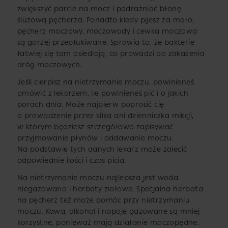
zwiększyć parcie na mocz i podrażniać błonę
śluzową pęcherza. Ponadto kiedy pijesz za mało,
pęcherz moczowy, moczowody i cewka moczowa
są gorzej przepłukiwane. Sprawia to, że bakterie
łatwiej się tam osiedlają, co prowadzi do zakażenia
dróg moczowych.
Jeśli cierpisz na nietrzymanie moczu, powinieneś
omówić z lekarzem, ile powinieneś pić i o jakich
porach dnia. Może najpierw poprosić cię
o prowadzenie przez kilka dni dzienniczka mikcji,
w którym będziesz szczegółowo zapisywać
przyjmowanie płynów i oddawanie moczu.
Na podstawie tych danych lekarz może zalecić
odpowiednie ilości i czas picia.
Na nietrzymanie moczu najlepsza jest woda
niegazowana i herbaty ziołowe. Specjalna herbata
na pęcherz też może pomóc przy nietrzymaniu
moczu. Kawa, alkohol i napoje gazowane są mniej
korzystne, ponieważ mają działanie moczopędne.