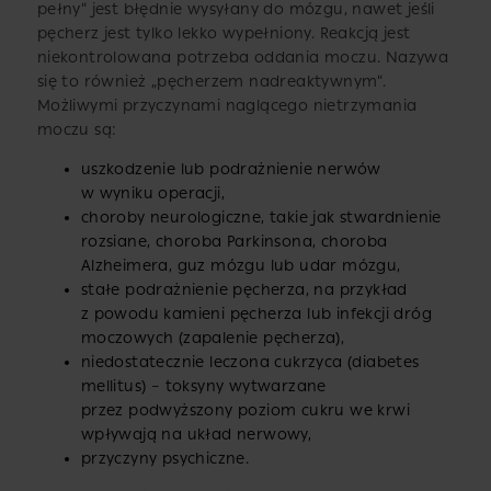
pełny” jest błędnie wysyłany do mózgu, nawet jeśli
pęcherz jest tylko lekko wypełniony. Reakcją jest
niekontrolowana potrzeba oddania moczu. Nazywa
się to również „pęcherzem nadreaktywnym”.
Możliwymi przyczynami naglącego nietrzymania
moczu są:
uszkodzenie lub podrażnienie nerwów
w wyniku operacji,
choroby neurologiczne, takie jak stwardnienie
rozsiane, choroba Parkinsona, choroba
Alzheimera, guz mózgu lub udar mózgu,
stałe podrażnienie pęcherza, na przykład
z powodu kamieni pęcherza lub infekcji dróg
moczowych (zapalenie pęcherza),
niedostatecznie leczona cukrzyca (diabetes
mellitus) – toksyny wytwarzane
przez podwyższony poziom cukru we krwi
wpływają na układ nerwowy,
przyczyny psychiczne.