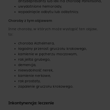
antydepresanty lub leki na chorobę Parkinsona,
uwydatnione hemoroidy,
wypadnięcie odbytu lub odbytnicy.
Choroby z tym objawem
Inne choroby, w których może wystąpić ten objaw,
to:
choroba Alzheimera,
łagodny przerost gruczołu krokowego,
kamienie w pęcherzu moczowym,
rak jelita grubego,
demencja,
niewydolność nerek,
kamienie nerkowe,
rak prostaty,
zapalenie gruczołu krokowego.
Inkontynencja: leczenie