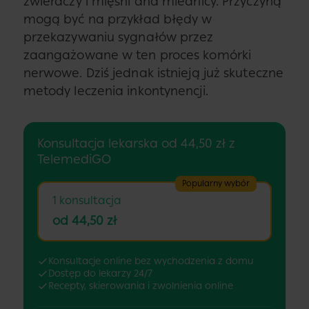
zwieraczy i mięśni dna miednicy. Przyczyną
mogą być na przykład błędy w
przekazywaniu sygnałów przez
zaangażowane w ten proces komórki
nerwowe. Dziś jednak istnieją już skuteczne
metody leczenia inkontynencji.
Konsultacja lekarska od 44,50 zł z
TelemediGO
Popularny wybór
1 konsultacja
od 44,50 zł
Konsultacje online bez wychodzenia z domu
Dostęp do lekarzy 24/7
Recepty, skierowania i zwolnienia online