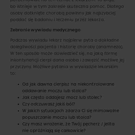
bo istnieje w tym zakresie skuteczna pomoc. Dlatego
osoby dotknięte chorobą powinny jak najszybciej
poddać się badaniu i leczeniu przez lekarza.
Zebranie wywiadu medycznego
Podczas wywiadu lekarz najpierw pyta o dokładne
dolegliwości pacjenta i historię choroby (anamneza).
W ten sposób może dowiedzieć się, na jaką formę
inkontynencji cierpi dana osoba i zawęzić możliwe jej
przyczyny. Możliwe pytania w wywiadzie lekarskim
to:
Od jak dawna cierpisz na niekontrolowane
oddawanie moczu lub stolca?
Jak często oddajesz mocz lub stolec?
Czy odczuwasz jakiś ból?
W jakich sytuacjach zdarza Ci się mimowolne
popuszczanie moczu lub stolca?
Czy masz wrażenie, że Twój pęcherz / jelita
nie opróżniają się całkowicie?