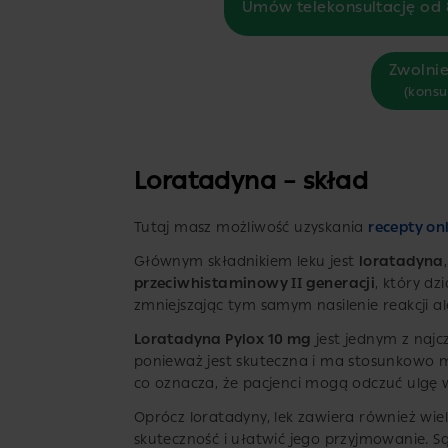
Umów telekonsultację od 
Zwolnie
(konsu
Loratadyna – skład
Tutaj masz możliwość uzyskania
recepty on
Głównym składnikiem leku jest
loratadyna
przeciwhistaminowy II generacji
, który dz
zmniejszając tym samym nasilenie reakcji al
Loratadyna Pylox 10 mg
jest jednym z najc
ponieważ jest skuteczna i ma stosunkowo m
co oznacza, że ​​pacjenci mogą odczuć ulgę
Oprócz loratadyny, lek zawiera również wie
skuteczność i ułatwić jego przyjmowanie. Są