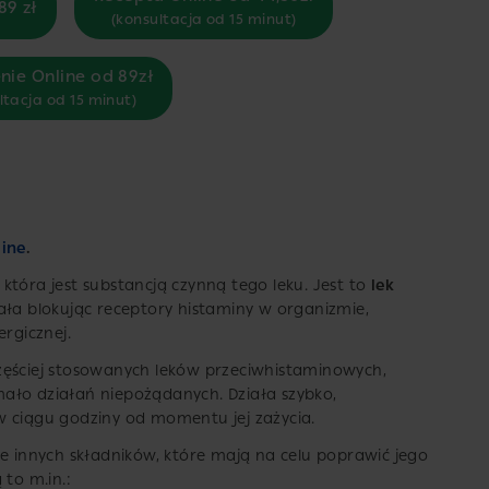
89 zł
(konsultacja od 15 minut)
nie Online od 89zł
ltacja od 15 minut)
line
.
, która jest substancją czynną tego leku. Jest to
lek
iała blokując receptory histaminy w organizmie,
ergicznej.
zęściej stosowanych leków przeciwhistaminowych,
ało działań niepożądanych. Działa szybko,
 w ciągu godziny od momentu jej zażycia.
le innych składników, które mają na celu poprawić jego
 to m.in.: