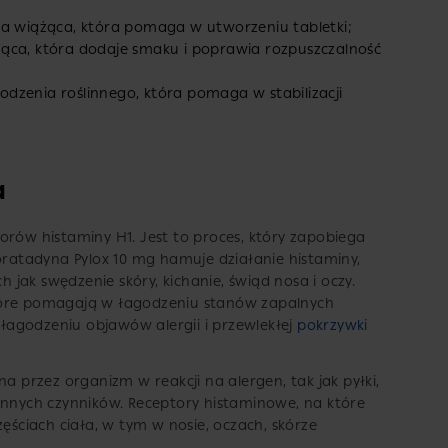
ja wiążąca, która pomaga w utworzeniu tabletki;
ząca, która dodaje smaku i poprawia rozpuszczalność
dzenia roślinnego, która pomaga w stabilizacji
a
orów histaminy H1. Jest to proces, który zapobiega
Loratadyna Pylox 10 mg hamuje działanie histaminy,
h jak swędzenie skóry, kichanie, świąd nosa i oczy.
tóre pomagają w łagodzeniu stanów zapalnych
w łagodzeniu objawów alergii i przewlekłej
pokrzywki
na przez organizm w reakcji na alergen, tak jak pyłki,
le innych czynników. Receptory histaminowe, na które
zęściach ciała, w tym w nosie, oczach, skórze