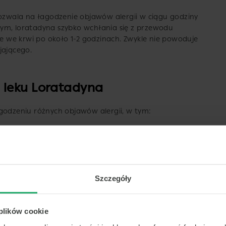
pozwala na łagodzenie objawów alergii w ciągu godziny
ym, loratadyna szybko wchłania się z przewodu
 we krwi po około 1-2 godzinach. Zwykle nie powoduje
jającego.
 leku Loratadyna
agodzeniu różnych objawów alergii, w tym:
lergicznego nieżytu nosa
y śluzowej nosa, który występuje w wyniku reakcji
dzeniem, kichaniem, wodnistym wyciekiem z nosa
zna w łagodzeniu tych objawów, dzięki czemu pacjenci
Szczegóły
 plików cookie
ba skórna, która charakteryzuje się pojawianiem się