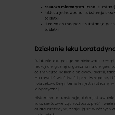
celuloza mikrokrystaliczna
: substanc
laktoza jednowodna: substancja słod
tabletki;
stearynian magnezu: substancja pocho
tabletki.
Działanie leku Loratadyn
Działanie leku polega na blokowaniu recept
reakcji alergicznej organizmu na alergen. 
co zmniejsza nasilenie objawów alergii, takic
Ma również właściwości przeciwzapalne, k
i obrzęków. Dzięki temu lek jest skuteczny 
idiopatycznej.
Histamina to substancja, która jest uwalnia
kurz, sierść zwierząt, roztocza, pleśń i wie
działa loratadyna, znajdują się w różnych c
i oskrzelach.