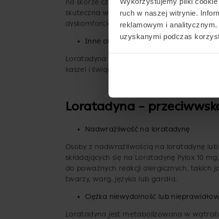
Wykorzystujemy pliki cookie 
na skórze czerwonych, podwyższonych plam,
ruch w naszej witrynie. Inf
skuteczna w łagodzeniu tych objawów, dzi
dyskomforcie.
reklamowym i analitycznym. 
uzyskanymi podczas korzysta
Inne objawy alergii
Loratadyna może również wspomóc
leczen
kaszel i świąd oczu.
Loratadyna – przeciwwsk
Nadwrażliwość na loratadynę
Osoby z nadwrażliwością na loratadynę lub
składających się na Loratadynę Pylox 10 mg
do poważnych reakcji alergicznych, takich 
twarzy, warg, języka lub gardła.
Ciężka niewydolność lub nieprawidło
Loratadyna jest metabolizowana w wątrobie