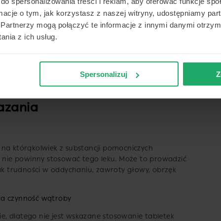
do spersonalizowania treści i reklam, aby oferować funkcje sp
 które są swędzące i bolesne. Loratadyna jest
ormacje o tym, jak korzystasz z naszej witryny, udostępniamy p
ęki czemu pacjenci mogą odczuć ulgę w swoim
Partnerzy mogą połączyć te informacje z innymi danymi otrzym
nia z ich usług.
ie objawów
alergii takich jak swędzenie skóry, kichanie,
Spersonalizuj
Z
azania
 na którąkolwiek z substancji pomocniczych
, nie powinny stosować tego leku. Może to prowadzić
jak trudności w oddychaniu, zawroty głowy, obrzęk
wa czynność wątroby
, dlatego nie jest wskazane stosowanie tabletek