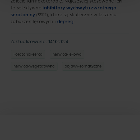
zalecić farmakoterapię. Najczęściej stosowane leki
to selektywne
inhibitory wychwytu zwrotnego
serotoniny
(SSRI), które są skuteczne w leczeniu
zaburzeń lękowych i
depresji
.
Zaktualizowano: 14.10.2024
kołatania-serca
nerwica-lękowa
nerwica-wegetatywna
objawy-somatyczne