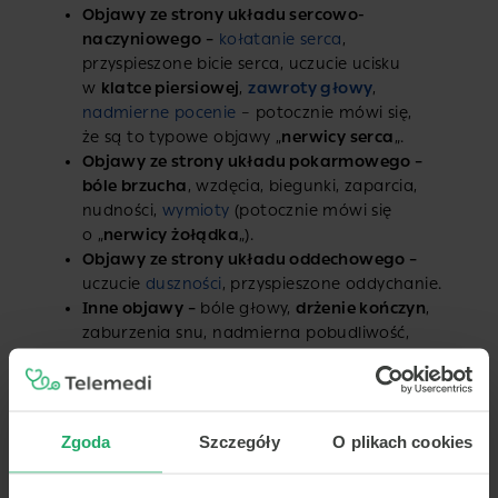
Objawy ze strony układu sercowo-
naczyniowego –
kołatanie serca
,
przyspieszone bicie serca, uczucie ucisku
w
klatce piersiowej
,
zawroty głowy
,
nadmierne pocenie
– potocznie mówi się,
że są to typowe objawy „
nerwicy serca
„.
Objawy ze strony układu pokarmowego –
bóle brzucha
, wzdęcia, biegunki, zaparcia,
nudności,
wymioty
(potocznie mówi się
o „
nerwicy żołądka
„).
Objawy ze strony układu oddechowego –
uczucie
duszności
, przyspieszone oddychanie.
Inne objawy –
bóle głowy,
drżenie kończyn
,
zaburzenia snu, nadmierna pobudliwość,
zaburzenia seksualne,
częste oddawanie
moczu
, zaburzenia zmysłów.
Objawy psychiczne nerwicy wegetatywnej
–
mogą pojawić się
zaburzenia lękowe
,
Zgoda
Szczegóły
O plikach cookies
zaburzenia nastroju lub
objawy lęku
uogólnionego
, niekiedy nawet
ataki paniki
.