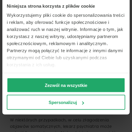
Ważne jest podkreślić, że
objawy nerwicy
Niniejsza strona korzysta z plików cookie
wegetatywnej mogą naśladować objawy wielu
Wykorzystujemy pliki cookie do spersonalizowania treści
innych chorób, dlatego w przypadku ich wystąpienia
i reklam, aby oferować funkcje społecznościowe i
należy skonsultować się z lekarzem.
analizować ruch w naszej witrynie. Informacje o tym, jak
korzystasz z naszej witryny, udostępniamy partnerom
społecznościowym, reklamowym i analitycznym.
Leczenie nerwicy wegetatywnej
Partnerzy mogą połączyć te informacje z innymi danymi
otrzymanymi od Ciebie lub uzyskanymi podczas
Leczenie nerwicy wegetatywnej
opiera się przede
korzystania z ich usług.
wszystkim na terapii psychologicznej,
która ma na celu zmniejszenie nasilenia objawów
lęku i niepokoju oraz naukę skutecznych strategii
radzenia sobie ze stresem. Najczęściej stosowaną
Zezwól na wszystkie
formą terapii jest terapia poznawczo-behawioralna
(CBT), która pozwala na modyfikację negatywnych
Spersonalizuj
myśli i schematów myślowych oraz zmianę
niepożądanych zachowań.
W niektórych przypadkach, w celu złagodzenia
objawów somatycznych, lekarz psychiatra może