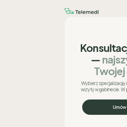
Konsultac
—
najsz
Twojej
Wybierz specjalizację 
wizyty w gabinecie. W 
Umów 