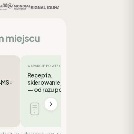
m miejscu
WSPARCIE PO WIZYCIE
Recepta,
 SMS-
skierowanie, badania
— od razu po wizycie
od razu po
Lekarz wypisze potrzebne