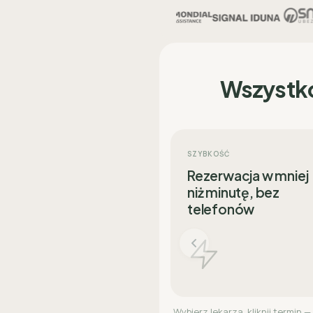
Wszystk
SZYBKOŚĆ
Rezerwacja w mniej
niż minutę, bez
telefonów
Wybierz lekarza, kliknij termin —