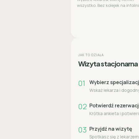
wszystko. Bez kolejek na infolini
JAK TO DZIAŁA
Wizyta stacjonarna
01
Wybierz specjalizacj
Wskaż lekarza i dogodny 
02
Potwierdź rezerwac
Krótka ankieta i potwier
03
Przyjdź na wizytę
Spotkasz się z lekarze