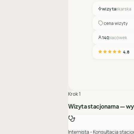
wizyta
lekarska
cena wizyty
140
placówek
4.8