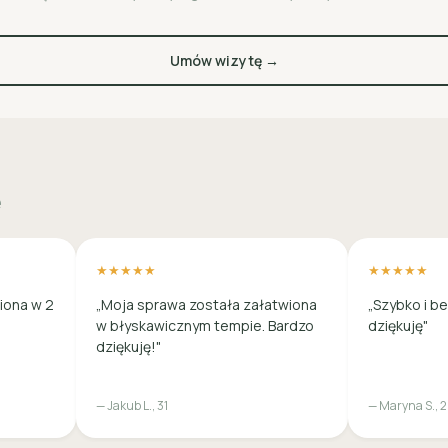
Umów wizytę →
e
★★★★★
★★★★★
iona w 2
„Moja sprawa została załatwiona
„Szybko i b
w błyskawicznym tempie. Bardzo
dziękuję"
dziękuję!"
— Jakub L., 31
— Maryna S., 