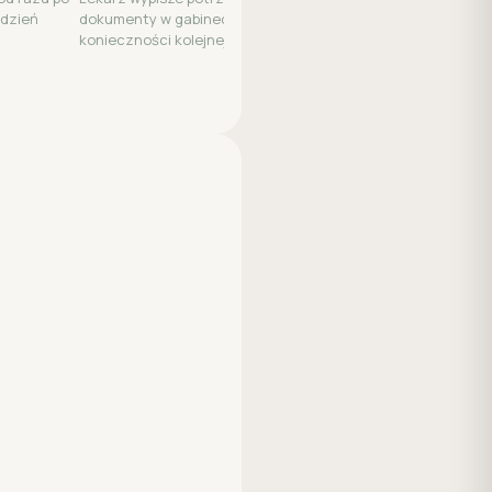
 dzień
dokumenty w gabinecie, bez
konieczności kolejnej wizyty.