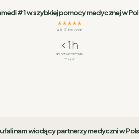
emedi #1 w szybkiej pomocy medycznej w Po
★★★★★
4.8
·
31 tys. ocen
<1h
do potwierdzenia
wizyty
ufali nam wiodący partnerzy medyczni w Pol