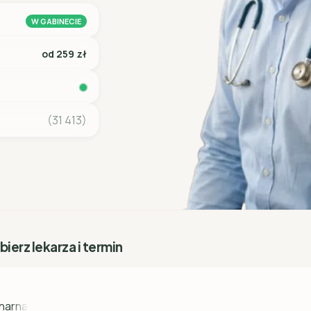
W GABINECIE
od 259 zł
(31 413)