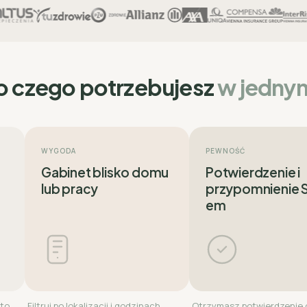
o czego potrzebujesz
w jedny
WYGODA
PEWNOŚĆ
Gabinet blisko domu
Potwierdzenie i
lub pracy
przypomnienie
em
 to
Filtruj po lokalizacji i godzinach
Otrzymasz potwierdzenie 