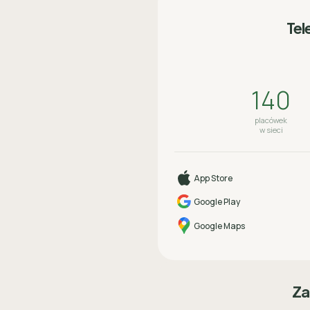
Tel
140
placówek
w sieci
App Store
Google Play
Google Maps
Za