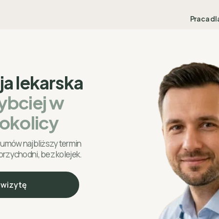
Praca dl
ja lekarska
ybciej w
 okolicy
i umów najbliższy termin
przychodni, bez kolejek.
wizytę