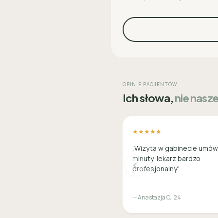
OPINIE PACJENTÓW
Ich słowa,
nie nasz
★★★★★
„Wizyta w gabinecie umów
minuty, lekarz bardzo
profesjonalny"
— Anastazja O., 24