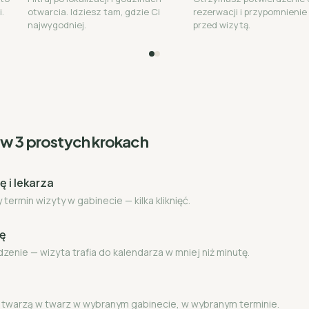
i.
otwarcia. Idziesz tam, gdzie Ci
rezerwacji i przypomnienie
najwygodniej.
przed wizytą.
 w 3 prostych krokach
ę i lekarza
termin wizyty w gabinecie — kilka kliknięć.
ję
dzenie — wizyta trafia do kalendarza w mniej niż minutę.
m twarzą w twarz w wybranym gabinecie, w wybranym terminie.