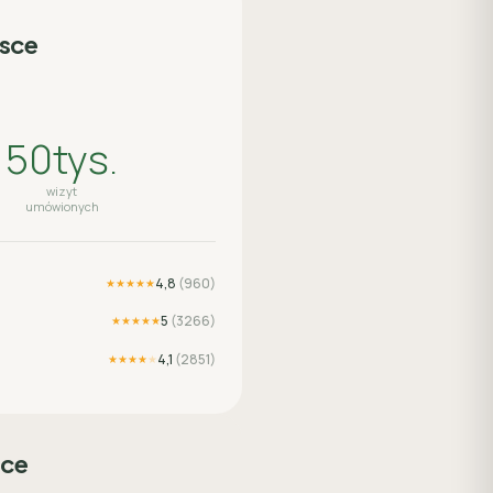
lsce
50tys.
wizyt
umówionych
4,8
(
960
)
★★★★★
5
(
3266
)
★★★★★
4,1
(
2851
)
★★★★
★
sce