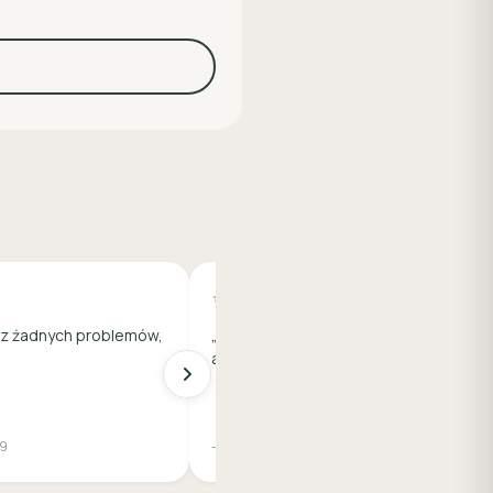
★★★★★
ez żadnych problemów,
„Szybko, sprawnie i w miłej
atmosferze!"
29
— Krzysztof Ł., 41